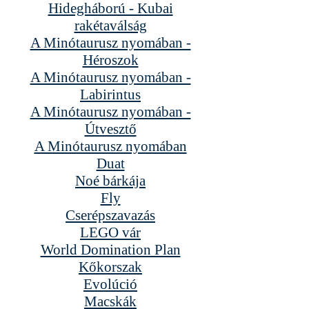
Hidegháború - Kubai
rakétaválság
A Minótaurusz nyomában -
Héroszok
A Minótaurusz nyomában -
Labirintus
A Minótaurusz nyomában -
Útvesztő
A Minótaurusz nyomában
Duat
Noé bárkája
Fly
Cserépszavazás
LEGO vár
World Domination Plan
Kőkorszak
Evolúció
Macskák