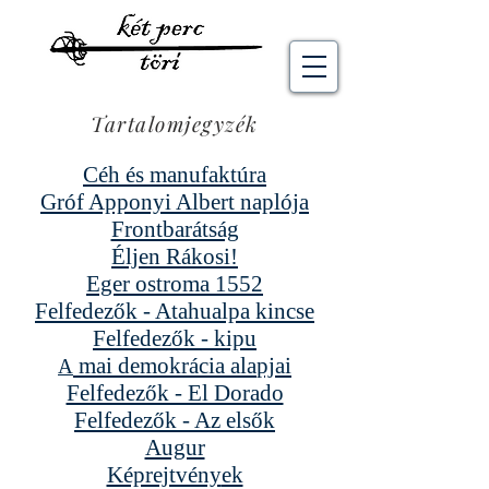
Tartalomjegyzék
Céh és manufaktúra
Gróf Apponyi Albert naplója
Frontbarátság
Éljen Rákosi!
Eger ostroma 1552
Felfedezők - Atahualpa kin
cse
Felfedezők - kipu
mai demokrácia
ala
pja
i
A
Felfedezők - El Dorado
Felfedezők - Az elsők
Augur
Képrejtvény
ek