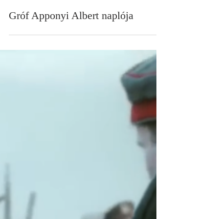
ketperctori
2025. okt. 9.
Gróf Apponyi Albert naplója