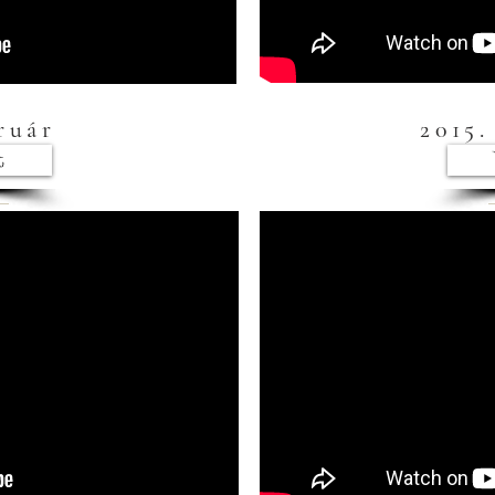
ruár
2015.
t