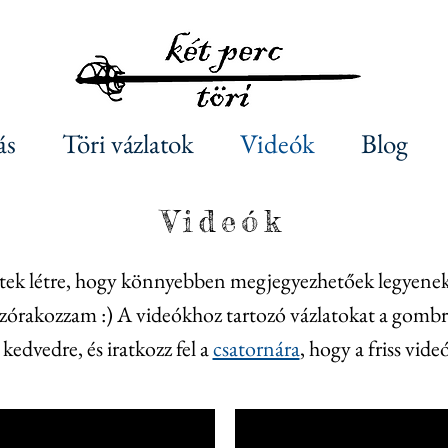
ás
Töri vázlatok
Videók
Blog
Videók
jöttek létre, hogy könnyebben megjegyezhetőek legyene
szórakozzam :) A videókhoz tartozó vázlatokat a gombra
edvedre, és iratkozz fel a
csatornára
,
hogy a friss videó