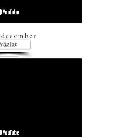
 december
Vázlat