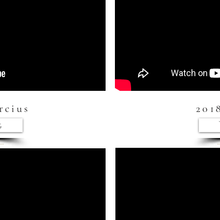
rcius
201
t