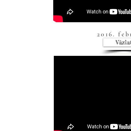
2016. feb
Vázla