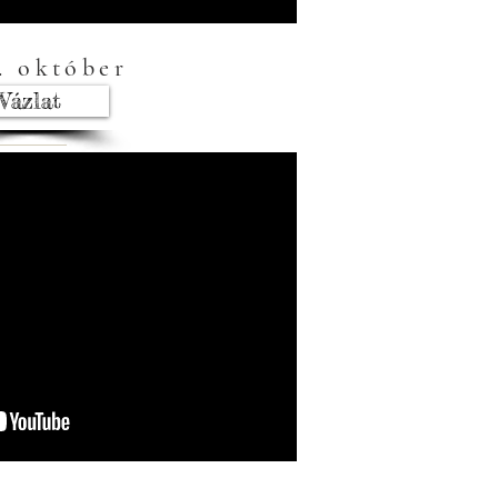
. október
Vázlat