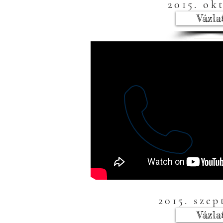
2015. ok
Vázla
2015. sze
Vázla