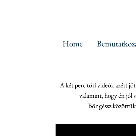
Home
Bemutatkoz
A két perc töri videók azért 
valamint,
hogy én jól 
Böngéssz közöttük k