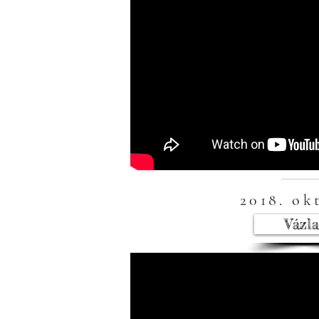
2018. ok
Vázla