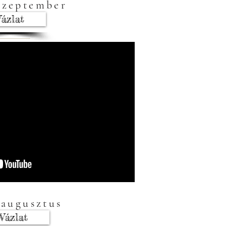
 szeptember
Vázlat
 augusztus
Vázlat