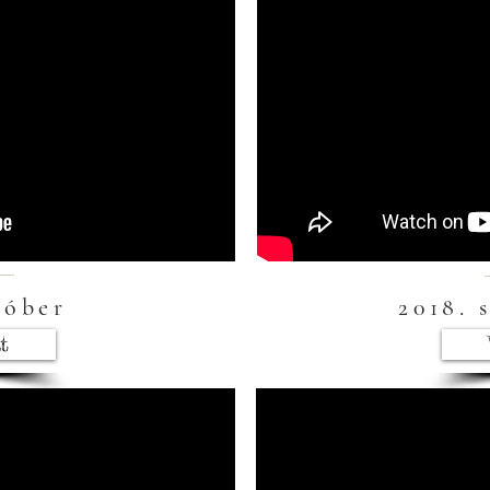
tóber
2018. 
t