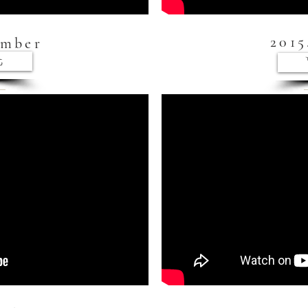
2015
ember
t