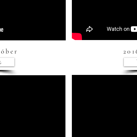
tóber
201
t