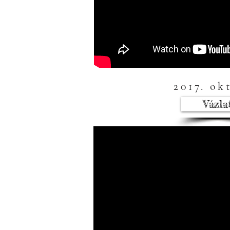
2017. ok
Vázla