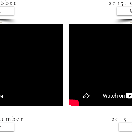
tóber
2015.
t
ptember
2015.
t