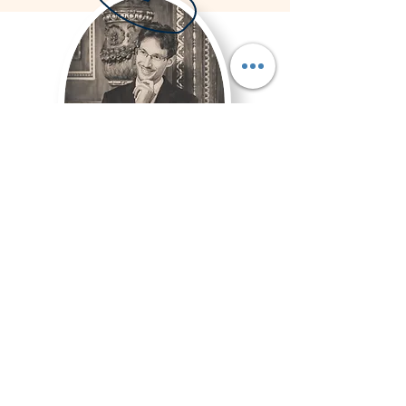
Tel:
+36 20 478 70 60
Budapest, Móricz Zsigmond körtér