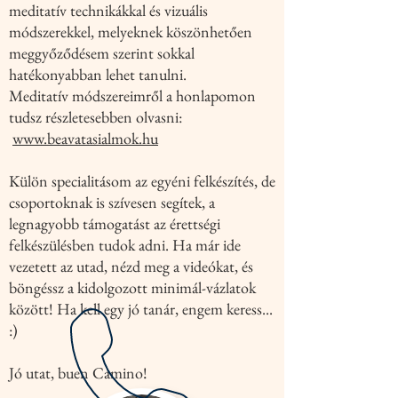
meditatív technikákkal és vizuális
módszerekkel, melyeknek köszönhetően
meggyőződésem szerint sokkal
hatékonyabban lehet tanulni.
Meditatív módszereimről a honlapomon
tudsz részletesebben olvasni:
www.beavatasialmok.hu
Külön specialitásom az egyéni felkészítés, de
csoportoknak is szívesen segítek, a
legnagyobb támogatást az érettségi
felkészülésben tudok adni.
Ha már ide
vezetett az utad, nézd meg a videókat, és
böngéssz a kidolgozott minimál-vázlatok
között! Ha kell egy jó tanár, engem keress...
:)
Jó utat, buen Camino!