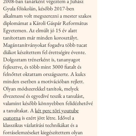
2008-ban tanárként végeztem a Juhász
Gyula főiskolán, később 2017-ben
alkalmam volt megszerezni a mester szakos
diplomámat a Károli Gáspár Református
Egyetemen. Az elmúlt jó 15 év alatt
tanítottam már minden korosztályt.
Magántanítványokat fogadva több tucat
diákot készítettem fel érettségire évente.
Dolgoztam trénerként is, tananyagot
fejlesztve, és több mint 3000 fiatalt és
felnőttet oktattam országszerte. A kulcs
minden esetben a motivációban rejlett.
Olyan módszerekkel tanítok, melyek
élvezetessé és egyedivé teszik a tanulást,
valamint később könnyebben felidézhetővé
a tanultakat. A
két perc töri youtube
csatorna
is ezért jött létre. Idővel a
klasszikus vázlatírási technikákat és a
forráselemzéseket kiegészítettem olyan