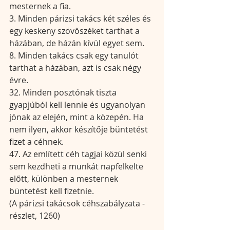
mesternek a fia.
3. Minden párizsi takács két széles és 
egy keskeny szövőszéket tarthat a 
házában, de házán kívül egyet sem.
8. Minden takács csak egy tanulót 
tarthat a házában, azt is csak négy 
évre.
32. Minden posztónak tiszta 
gyapjúból kell lennie és ugyanolyan 
jónak az elején, mint a közepén. Ha 
nem ilyen, akkor készítője büntetést 
fizet a céhnek.
47. Az említett céh tagjai közül senki 
sem kezdheti a munkát napfelkelte 
előtt, különben a mesternek 
büntetést kell fizetnie. 
(A párizsi takácsok céhszabályzata - 
részlet, 1260)