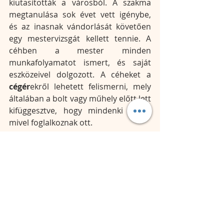
kiutasították a városból. A szakma 
megtanulása sok évet vett igénybe, 
és az inasnak vándorlását követően 
egy mestervizsgát kellett tennie. A 
céhben a mester minden 
munkafolyamatot ismert, és saját 
eszközeivel dolgozott. A céheket a 
cégér
ekről lehetett felismerni, mely 
általában a bolt vagy műhely előtt lett 
kifüggesztve, hogy mindenki tudja, 
mivel foglalkoznak ott.
kétperctöri
ketperctori
Avatar Projekt
középkor
feudalizmus
KRÉTA
céh
kontár
cégér
inas
mester
szakma
takács
párizs
bőrműves
vámpírvadász
Avatar Projekt