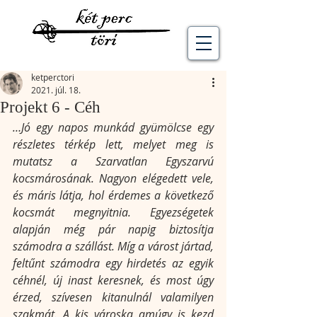
ketperctori
2021. júl. 18.
Projekt 6 - Céh
…Jó egy napos munkád gyümölcse egy 
részletes térkép lett, melyet meg is 
mutatsz a Szarvatlan Egyszarvú 
kocsmárosának. Nagyon elégedett vele, 
és máris látja, hol érdemes a következő 
kocsmát megnyitnia. Egyezségetek 
alapján még pár napig biztosítja 
számodra a szállást. Míg a várost jártad, 
feltűnt számodra egy hirdetés az egyik 
céhnél, új inast keresnek, és most úgy 
érzed, szívesen kitanulnál valamilyen 
szakmát. A kis városka amúgy is kezd 