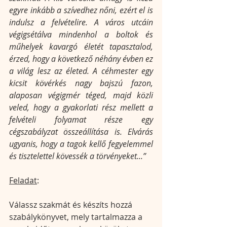
egyre inkább a szívedhez nőni, ezért el is 
indulsz a felvételire. A város utcáin 
végigsétálva mindenhol a boltok és 
műhelyek kavargó életét tapasztalod, 
érzed, hogy a következő néhány évben ez 
a világ lesz az életed. A céhmester egy 
kicsit kövérkés nagy bajszú fazon, 
alaposan végigmér téged, majd közli 
veled, hogy a gyakorlati rész mellett a 
felvételi folyamat része egy 
cégszabályzat összeállítása is. Elvárás 
ugyanis, hogy a tagok kellő fegyelemmel 
és tisztelettel kövessék a törvényeket...”
Feladat
: 
Válassz szakmát és készíts hozzá 
szabálykönyvet, mely tartalmazza a 