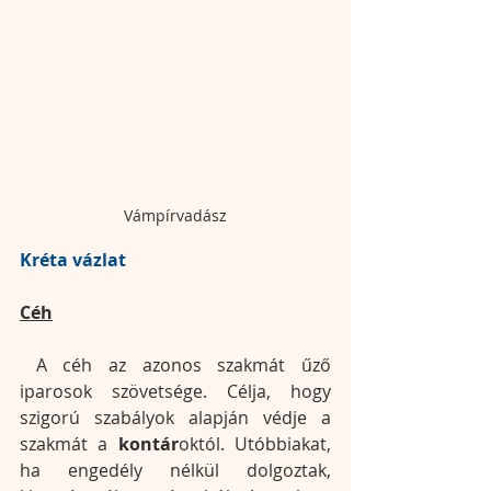
Vámpírvadász
Kréta vázlat
Céh
 A céh az azonos szakmát űző 
iparosok szövetsége. Célja, hogy 
szigorú szabályok alapján védje a 
szakmát a 
kontár
októl. Utóbbiakat, 
ha engedély nélkül dolgoztak, 