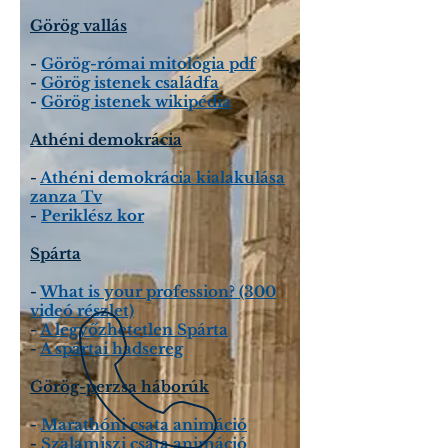
Görög vallás
-
Görög-római mitológia pdf
-
Görög istenek családfa
-
Görög istenek wikipédia
Athéni demokrácia
-
Athéni demokrácia kialakulása
zanza Tv
-
Periklész kor
Spárta
-
What is your profession? (300
videó részlet)
-
A legyőzhetetlen Spárta
-
A spártai hadsereg
Görög-perzsa háborúk
-
Marathóni csata animáció
-
Szalamiszi csata animáció