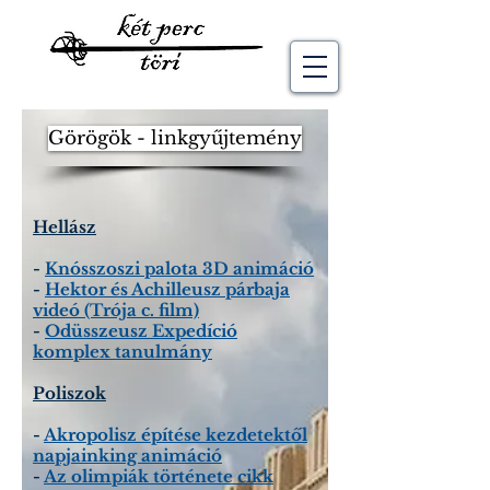
Görögök - linkgyűjtemény
Hellász
-
Knósszoszi palota 3D animáció
-
Hektor és Achilleusz párbaja
videó (Trója c. film)
-
Odüsszeusz Expedíció
komplex tanulmány
Poliszok
-
Akropolisz építése kezdetektől
napjainking animáció
-
Az olimpiák története cikk