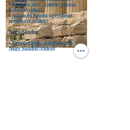
-
Két perc töri - Görög-perzsa
háború (videó)
-
Athén és Spárta szövetségi
rendszere (videó)
Nagy Sándor
-
Egyszer volt... a felfedezők -
Nagy Sándor (videó
)
Tel:
+36 20 478 70 60
Budapest, Móricz Zsigmond körtér