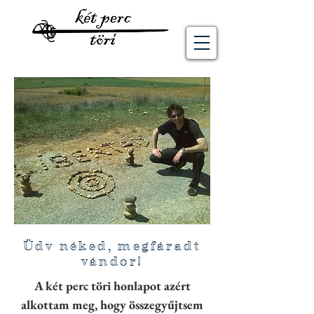
Üdv néked, megfáradt
vándor!
A két perc töri honlapot azért
alkottam meg, hogy összegyűjtsem