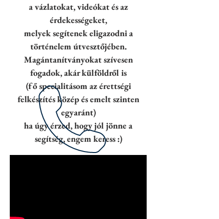
a vázlatokat, videókat és az
érdekességeket,
melyek segítenek
eligazodni a
történelem útvesztőjében.
Magántanítványokat szívesen
fogadok, akár külföldről is
(fő specialitásom az érettségi
felkészítés közép és emelt szinten
egyaránt)
ha úgy érzed, hogy
jól jönne a
segítség, engem keress :)