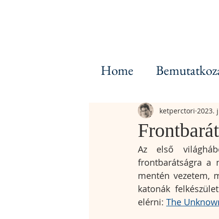
Home
Bemutatkoz
ketperctori
2023. j
Frontbará
Az első világháb
frontbarátságra a 
mentén vezetem, me
katonák felkészüle
elérni: 
The Unknown