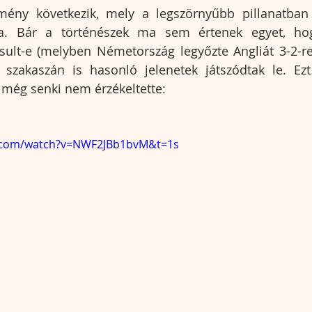
mény következik, mely a legszörnyűbb pillanatban
a. Bár a történészek ma sem értenek egyet, hog
ult-e (melyben Németország legyőzte Angliát 3-2-re)
szakaszán is hasonló jelenetek játszódtak le. Ezt 
 még senki nem érzékeltette:
e.com/watch?v=NWF2JBb1bvM&t=1s