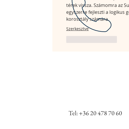
térek vissza. Számomra az Su
egyszerre fejleszti a logiku
korosztály számára.
Szerkesztve
Kedvelés
Válasz
Tel: +36 20 478 70 60