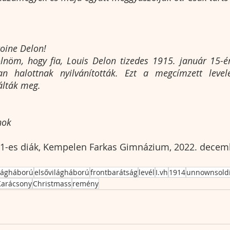
toine Delon!
ölnöm, hogy fia, Louis Delon tizedes 1915. január 15-é
an halottnak nyilvánították. Ezt a megcímzett level
álták meg. 
nok
1-es diák, Kempelen Farkas Gimnázium, 2022. decem
lágháború
elsővilágháború
frontbarátság
levél
I.vh
1914
unnownsold
Karácsony
Christmass
remény