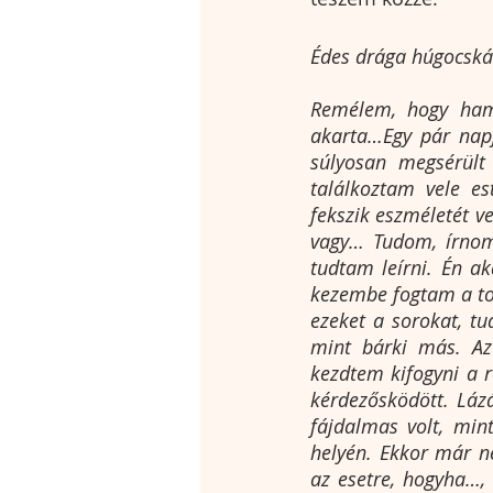
Édes drága húgocsk
Remélem, hogy hama
akarta…Egy pár napj
súlyosan megsérült
találkoztam vele es
fekszik eszméletét v
vagy… Tudom, írnom
tudtam leírni. Én ak
kezembe fogtam a tol
ezeket a sorokat, tu
mint bárki más. Az
kezdtem kifogyni a 
kérdezősködött. Lázá
fájdalmas volt, min
helyén. Ekkor már n
az esetre, hogyha…,