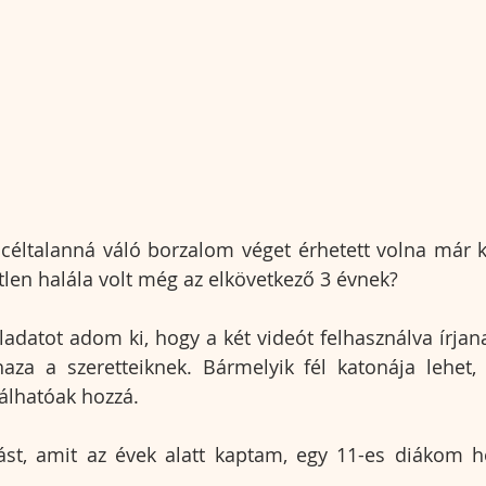
ó céltalanná váló borzalom véget érhetett volna már k
tlen halála volt még az elkövetkező 3 évnek?
eladatot adom ki, hogy a két videót felhasználva írjan
 haza a szeretteiknek. Bármelyik fél katonája lehet
nálhatóak hozzá. 
ást, amit az évek alatt kaptam, egy 11-es diákom ho