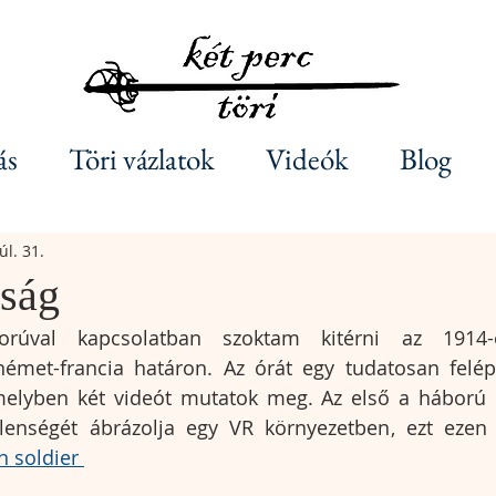
ás
Töri vázlatok
Videók
Blog
úl. 31.
tság
orúval kapcsolatban szoktam kitérni az 1914-e
német-francia határon. Az órát egy tudatosan felépí
lyben két videót mutatok meg. Az első a háború rea
tlenségét ábrázolja egy VR környezetben, ezt ezen 
 soldier 