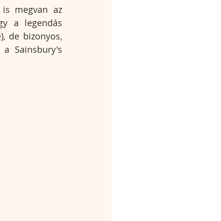
 is megvan az 
y a legendás 
, de bizonyos, 
a Sainsbury's 