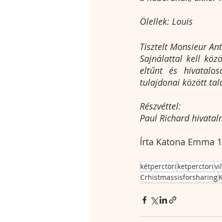
Ölellek: Louis 
Tisztelt Monsieur An
Sajnálattal kell köz
eltűnt és hivatalos
tulajdonai között tal
Részvéttel:
Paul Richard hivatal
Írta Katona Emma 1
kétperctöri
ketperctori
vi
Crhistmassisforsharing