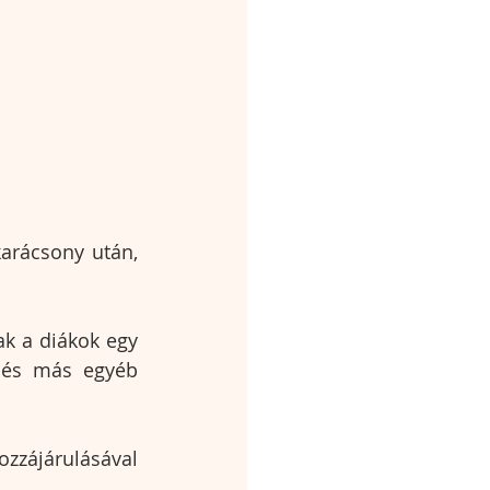
arácsony után, 
ak a diákok egy 
, és más egyéb 
zzájárulásával 