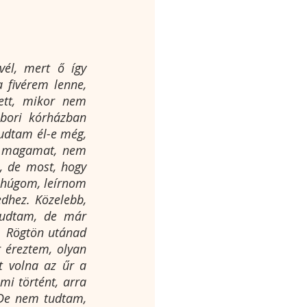
él, mert ő így 
 fivérem lenne, 
ett, mikor nem 
bori kórházban 
udtam él-e még, 
i magamat, nem 
, de most, hogy 
 húgom, leírnom 
dhez. Közelebb, 
tudtam, de már 
. Rögtön utánad 
 éreztem, olyan 
 volna az űr a 
i történt, arra 
De nem tudtam, 