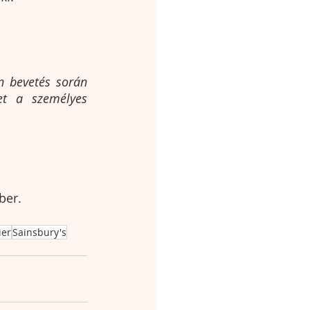
n bevetés során 
et a személyes 
ber.
ier
Sainsbury's