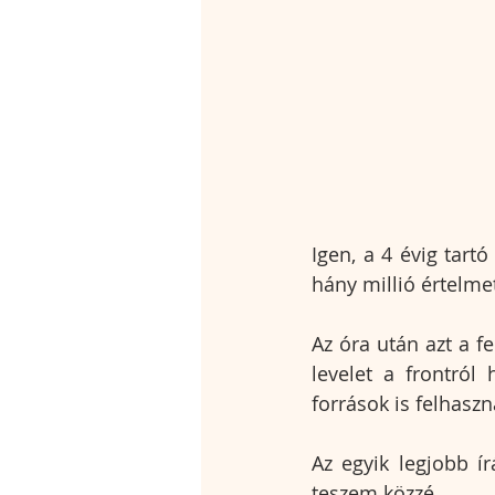
Igen, a 4 évig tart
hány millió értelme
Az óra után azt a f
levelet a frontról
források is felhasz
Az egyik legjobb ír
teszem közzé.