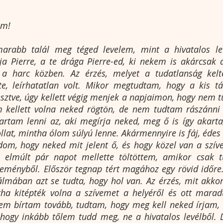
ám!
rabb talál meg téged levelem, mint a hivatalos lev
a Pierre, a te drága Pierre-ed, ki nekem is akárcsak a
 a harc közben. Az érzés, melyet a tudatlanság kelt
te, leírhatatlan volt. Mikor megtudtam, hogy a kis tá
esztve, úgy kellett végig menjek a napjaimon, hogy nem t
 kellett volna neked rögtön, de nem tudtam rászánn
artam lenni az, aki megírja neked, meg ő is így akarta
lat, mintha ólom súlyú lenne. Akármennyire is fáj, édes
dom, hogy neked mit jelent ő, és hogy közel van a szíve
 elmúlt pár napot mellette töltöttem, amikor csak 
reményből. Először tegnap tért magához egy rövid időre
lmában azt se tudta, hogy hol van. Az érzés, mit akkor
tha kitépték volna a szívemet a helyéről és ott maradt
em bírtam tovább, tudtam, hogy meg kell neked írjam, m
 hogy inkább tőlem tudd meg, ne a hivatalos levélből. 