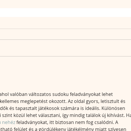
 ahol valóban változatos sudoku feladványokat lehet 
llemes meglepetést okozott. Az oldal gyors, letisztult és 
dők és tapasztalt játékosok számára is ideális. Különösen 
szint közül lehet választani, így mindig találok új kihívást. H
 nehéz
 feladványokat, itt biztosan nem fog csalódni. A 
látható felület és a gördülékeny játékélmény miatt szívesen 