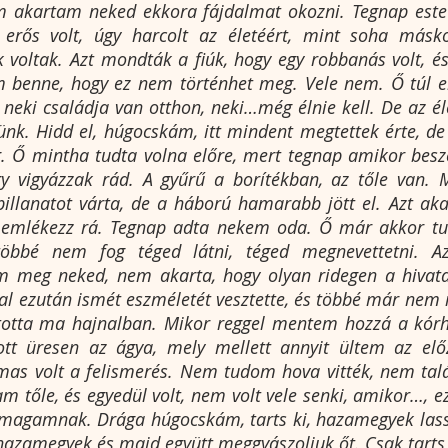
 akartam neked ekkora fájdalmat okozni. Tegnap este
 erős volt, úgy harcolt az életéért, mint soha máskor
voltak. Azt mondták a fiúk, hogy egy robbanás volt, és
m benne, hogy ez nem történhet meg. Vele nem. Ő túl er
 neki családja van otthon, neki…még élnie kell. De az éle
nk. Hidd el, húgocskám, itt mindent megtettek érte, de
. Ő mintha tudta volna előre, mert tegnap amikor beszé
y vigyázzak rád. A gyűrű a borítékban, az tőle van. M
illanatot várta, de a háború hamarabb jött el. Azt akar
 emlékezz rá. Tegnap adta nekem oda. Ő már akkor tud
többé nem fog téged látni, téged megnevettetni. Az
 meg neked, nem akarta, hogy olyan ridegen a hivatalo
 ezután ismét eszméletét vesztette, és többé már nem i
totta ma hajnalban. Mikor reggel mentem hozzá a kór
gott üresen az ágya, mely mellett annyit ültem az elő
almas volt a felismerés. Nem tudom hova vitték, nem ta
m tőle, és egyedül volt, nem volt vele senki, amikor…, e
magamnak. Drága húgocskám, tarts ki, hazamegyek lassa
azamegyek és majd együtt meggyászoljuk őt. Csak tarts 