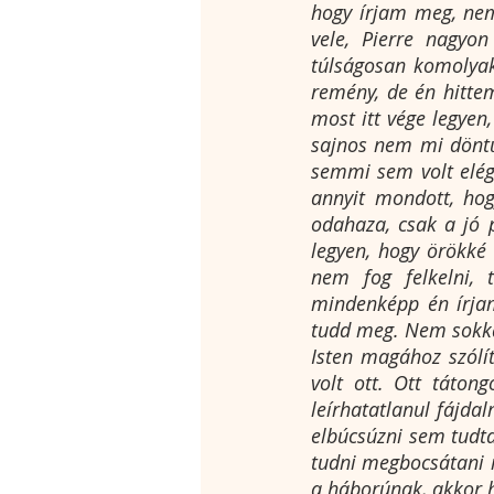
hogy írjam meg, nem
vele, Pierre nagyon
túlságosan komolyak 
remény, de én hitte
most itt vége legyen,
sajnos nem mi döntü
semmi sem volt elég
annyit mondott, hog
odahaza, csak a jó p
legyen, hogy örökké
nem fog felkelni, 
mindenképp én írjam
tudd meg. Nem sokkal
Isten magához szólí
volt ott. Ott táton
leírhatatlanul fájd
elbúcsúzni sem tudta
tudni megbocsátani 
a háborúnak, akkor h