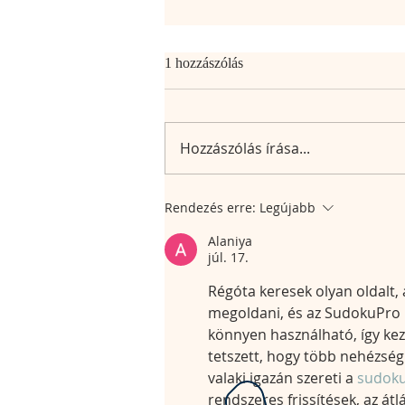
1 hozzászólás
Hozzászólás írása...
Rendezés erre:
Legújabb
Alaniya
júl. 17.
Régóta keresek olyan oldalt,
megoldani, és az SudokuPro ke
könnyen használható, így kez
tetszett, hogy több nehézségi 
valaki igazán szereti a 
sudoku
rendszeres frissítések, az át