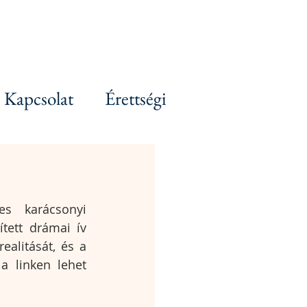
Kapcsolat
Érettségi
s karácsonyi 
tett drámai ív 
litását, és a 
a linken lehet 