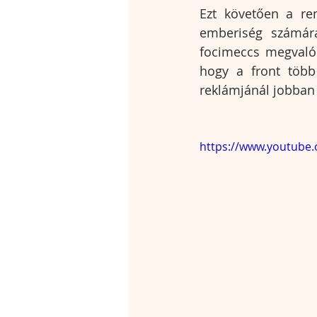
Ezt követően a re
emberiség számár
focimeccs megvalós
hogy a front több 
reklámjánál jobban
https://www.youtub