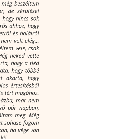
 még beszéltem 
, de sérülései 
 hogy nincs sok 
ős ahhoz, hogy 
tről és halálról 
 nem volt elég…
ltem vele, csak 
ég neked vette 
ta, hogy a tiéd 
ta, hogy többé 
t akarta, hogy 
s értesítésből 
s tért magához. 
házba, már nem 
ző pár napban, 
láltam meg. Még 
zt sohase fogom 
n, ha vége van 
ki!