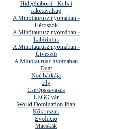
Hidegháború - Kubai
rakétaválság
A Minótaurusz nyomában -
Héroszok
A Minótaurusz nyomában -
Labirintus
A Minótaurusz nyomában -
Útvesztő
A Minótaurusz nyomában
Duat
Noé bárkája
Fly
Cserépszavazás
LEGO vár
World Domination Plan
Kőkorszak
Evolúció
Macskák