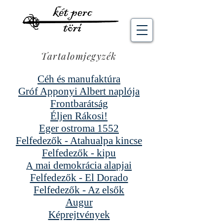
Tartalomjegyzék
Céh és manufaktúra
Gróf Apponyi Albert naplója
Frontbarátság
Éljen Rákosi!
Eger ostroma 1552
Felfedezők - Atahualpa kin
cse
Felfedezők - kipu
mai demokrácia
ala
pja
i
A
Felfedezők - El Dorado
Felfedezők - Az elsők
Augur
Képrejtvény
ek