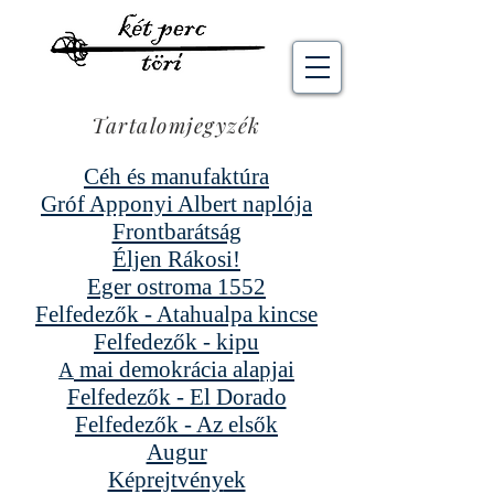
Tartalomjegyzék
Céh és manufaktúra
Gróf Apponyi Albert naplója
Frontbarátság
Éljen Rákosi!
Eger ostroma 1552
Felfedezők - Atahualpa kin
cse
Felfedezők - kipu
mai demokrácia
ala
pja
i
A
Felfedezők - El Dorado
Felfedezők - Az elsők
Augur
Képrejtvény
ek