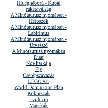
Hidegháború - Kubai
rakétaválság
A Minótaurusz nyomában -
Héroszok
A Minótaurusz nyomában -
Labirintus
A Minótaurusz nyomában -
Útvesztő
A Minótaurusz nyomában
Duat
Noé bárkája
Fly
Cserépszavazás
LEGO vár
World Domination Plan
Kőkorszak
Evolúció
Macskák